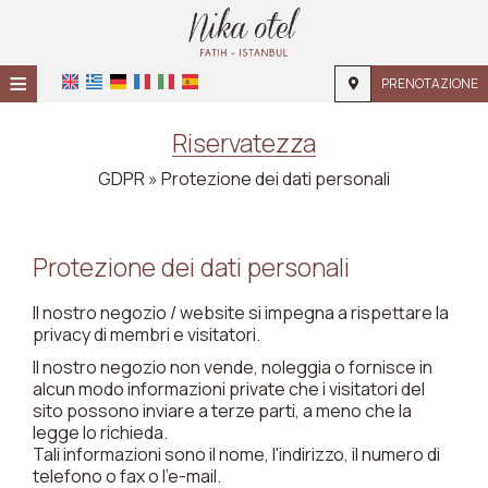
≡
PRENOTAZIONE
HOME
Riservatezza
POSIZIONE
GDPR » Protezione dei dati personali
ALLOGGIO
SERVIZI
Protezione dei dati personali
GALERIA
Il nostro negozio / website si impegna a rispettare la
privacy di membri e visitatori.
RICHIESTA
Il nostro negozio non vende, noleggia o fornisce in
alcun modo informazioni private che i visitatori del
CONTATTI
sito possono inviare a terze parti, a meno che la
legge lo richieda.
Tali informazioni sono il nome, l'indirizzo, il numero di
telefono o fax o l'e-mail.